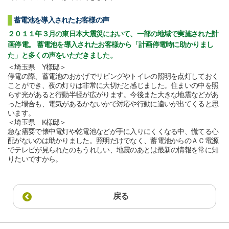
蓄電池を導入されたお客様の声
２０１１年３月の東日本大震災において、一部の地域で実施された計
画停電。 蓄電池を導入されたお客様から「計画停電時に助かりまし
た」と多くの声をいただきました。
＜埼玉県 Y様邸＞
停電の際、蓄電池のおかげでリビングやトイレの照明を点灯しておく
ことができ、夜の灯りは非常に大切だと感じました。住まいの中を照
らす光があると行動半径が広がります。今後また大きな地震などがあ
った場合も、電気があるかないかで対応や行動に違いが出てくると思
います。
＜埼玉県 K様邸＞
急な需要で懐中電灯や乾電池などが手に入りにくくなる中、慌てる心
配がないのは助かりました。照明だけでなく、蓄電池からのＡＣ電源
でテレビが見られたのもうれしい、地震のあとは最新の情報を常に知
りたいですから。
戻る