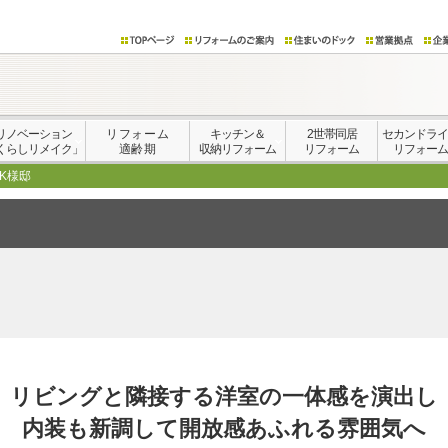
リノベーション
リフォーム
キッチン＆
2世帯同居
セカンドラ
くらしリメイク」
適齢期
収納リフォーム
リフォーム
リフォー
 K様邸
リビングと隣接する洋室の一体感を演出し
内装も新調して開放感あふれる雰囲気へ