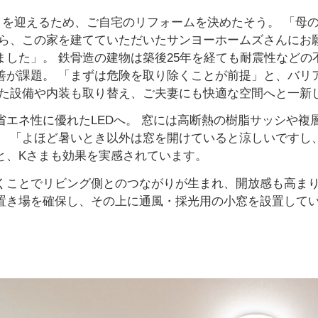
まを迎えるため、ご自宅のリフォームを決めたそう。 「母
なら、この家を建てていただいたサンヨーホームズさんにお
ました」。 鉄骨造の建物は築後25年を経ても耐震性などの
善が課題。 「まずは危険を取り除くことが前提」と、バリ
れた設備や内装も取り替え、ご夫妻にも快適な空間へと一新
省エネ性に優れたLEDへ。 窓には高断熱の樹脂サッシや複
。 「よほど暑いとき以外は窓を開けていると涼しいですし
と、Kさまも効果を実感されています。
くことでリビング側とのつながりが生まれ、開放感も高まり
置き場を確保し、その上に通風・採光用の小窓を設置して